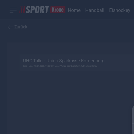
Home
Handball
Eishockey
Zurück
UHC Tulln - Union Sparkasse Korneuburg
Spiel •
Liga •
18.04.2026, 11:30 Uhr
• Josef Welser Sporthalle Tulln, Tulln an der Donau