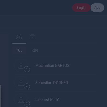
Login
Abo
TUL
KBG
Maximilian BARTOS
1
Sebastian DORNER
4
Leonard KLUG
7