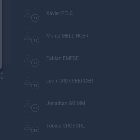
Xavier PELC
11
Moritz MELLINGER
12
Fabian EMESE
17
Leon GROSSBERGER
19
Jonathan GRIMM
22
Tobias GRÖSCHL
23