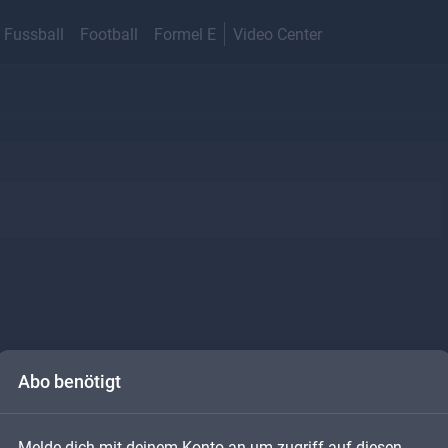
Fussball
Football
Formel E
Video Center
Abo benötigt
Melde dich mit deinem Konto an um zugriff auf diesen