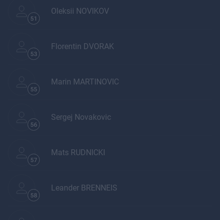
Oleksii NOVIKOV
51
Florentin DVORAK
53
Marin MARTINOVIC
55
Sergej Novakovic
56
Mats RUDNICKI
57
Leander BRENNEIS
58