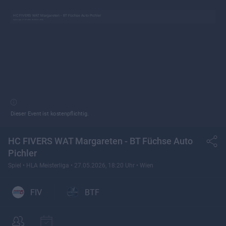
HC FIVERS WAT Margareten - BT Füchse Auto Pichler
Spiel •
Liga •
27.05.2026, 18:20 Uhr
• Wien
Dieser Event ist kostenpflichtig.
HC FIVERS WAT Margareten - BT Füchse Auto
Pichler
Spiel •
HLA Meisterliga •
27.05.2026, 18:20 Uhr
• Wien
FIV
BTF